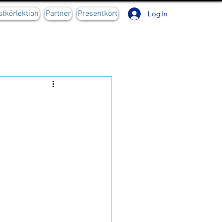
stkörlektion
Partner
Presentkort
Log In