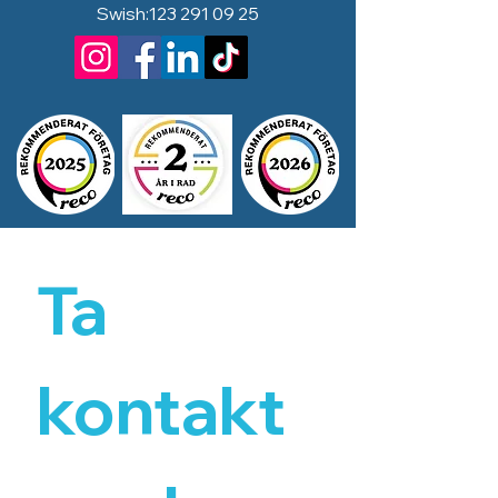
Swish:
123 291 09 25
Ta 
kontakt 