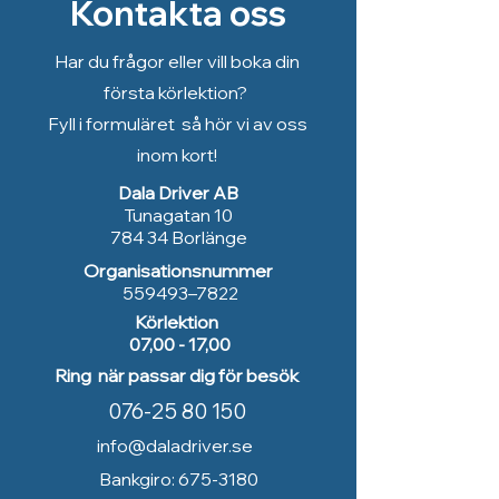
Kontakta oss
Har du frågor eller vill boka din
första körlektion?
Fyll i formuläret så hör vi av oss
inom kort!
Dala Driver AB
Tunagatan 10
784 34 Borlänge
Organisationsnummer
559493–7822
Körlektion
07,00 - 17,00
Ring när passar dig för besök
076-25 80 150
info@daladriver.se
Bankgiro:
675-3180