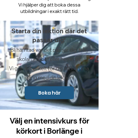
Vi hjälper dig att boka dessa
utbildningar i exakt rätt tid.
Starta din lektion där det
passar dig!
Bli hämtad var det passar dig från
skolan, jobbet eller hemmet.
Vi gör det enkelt för dig att komma
igång med din lektion!
Boka här
Välj en intensivkurs för
körkort i Borlänge i