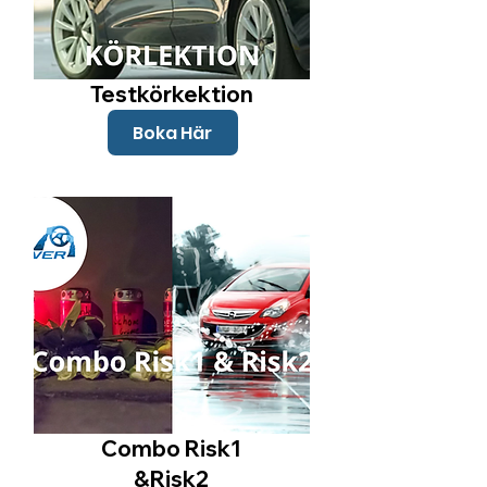
Testkörkektion
Boka Här
Combo Risk1
&Risk2