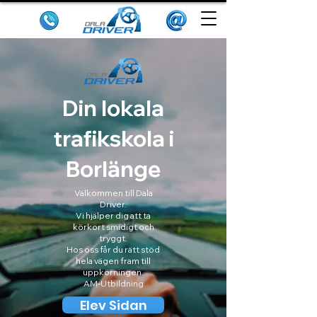
Din lokala
trafikskola i
Borlänge
Välkommen till Dala
Driver.
Vi hjälper dig att ta
körkort smidigt och
tryggt.
Hos oss får du rätt stöd
hela vägen fram till
uppkörningen.
AM-Utbildning
Elev Sidan